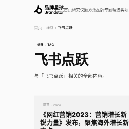
首页
研究
议题
方法
品牌
专题
精选
奖项
首页
› 标签 ›
飞书点跃
标签 · TAG
飞书点跃
与「飞书点跃」相关的全部内容。
资讯 · 2023
《网红营销2023：营销增长新
锐力量》发布，聚焦海外增长新