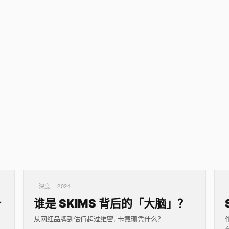
深度 · 2024
个
谁是 SKIMS 背后的「大脑」？
从网红品牌到估值超过维密, 卡戴珊凭什么？