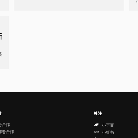
新
成
作
关注
务合作
小宇宙
作者合作
小红书