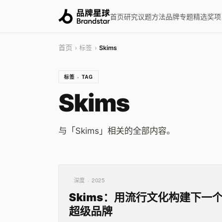
首页
研究
议题
方法
品牌
专题
精选
奖项
首页
› 标签 ›
Skims
标签 · TAG
Skims
与「Skims」相关的全部内容。
深度 · 2025
Skims：用流行文化构建下一
超级品牌