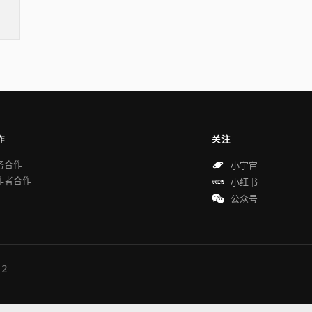
B
作
关注
务合作
小宇宙
作者合作
小红书
公众号
 2