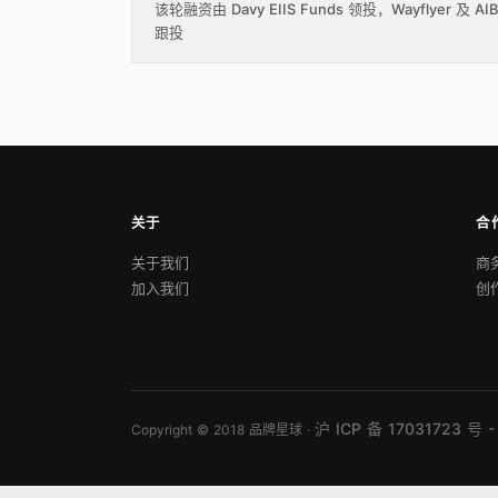
该轮融资由 Davy EIIS Funds 领投，Wayflyer 及 AI
跟投
关于
合
关于我们
商
加入我们
创
沪 ICP 备 17031723 号 -
Copyright © 2018 品牌星球 ·