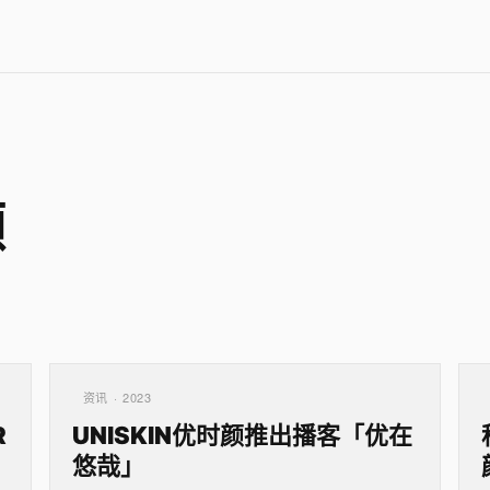
颜
资讯 · 2023
R
UNISKIN优时颜推出播客「优在
悠哉」