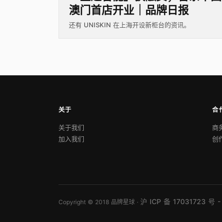
澳门首店开业｜品牌日报
还有 UNISKIN 在上海开设新柜台的资讯。
关于
合
关于我们
商
加入我们
创
沪 ICP 备 17031723 号 -
Copyright © 2018 品牌星球 ·