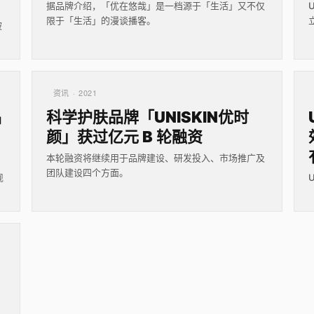
据品牌介绍，「优在悠哉」是一档源于「生活」又不仅
限于「生活」的漫谈播客。
被
资讯 · 2021
品
科学护肤品牌「UNISKIN优时
颜」获过亿元 B 轮融资
本轮融资将继续用于品牌建设、研发投入、市场推广及
团队建设四个方面。
现