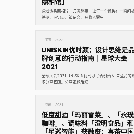
照相馆」
通过微笑照相馆，品牌想要「让每一个微笑在一瞬间
捕捉、被记录、被留恋、被收入囊中」。
深度 · 2022
UNISKIN优时颜：设计思维是
牌创意的行动指南｜星球大会
2021
星球大会2021 UNISKIN优时颜联合创始人 朱蓝菁的
场分享回顾。分享视频后续
资讯 · 2021
低度甜酒「玛丽雪莱」、「永璞
咖啡」、调味料「澄明食品」和
「星巡智能」获融资；喜茶中国