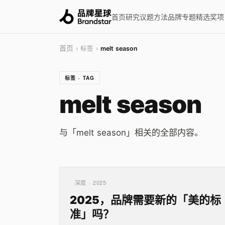
首页
研究
议题
方法
品牌
专题
精选
奖项
首页
› 标签 ›
melt season
标签 · TAG
melt season
与「melt season」相关的全部内容。
深度 · 2025
2025，品牌需要新的「美的标
准」吗？