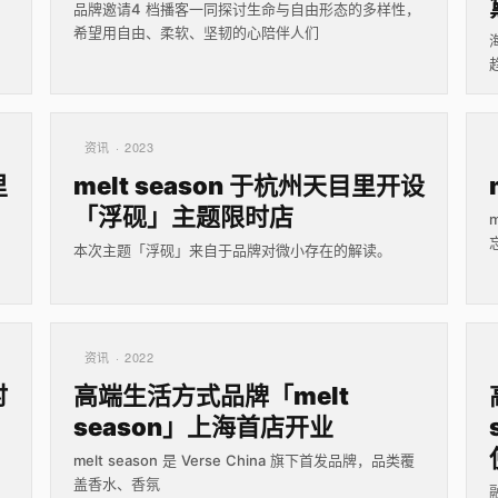
品牌邀请4 档播客一同探讨生命与自由形态的多样性，
希望用自由、柔软、坚韧的心陪伴人们
资讯 · 2023
里
melt season 于杭州天目里开设
「浮砚」主题限时店
本次主题「浮砚」来自于品牌对微小存在的解读。
资讯 · 2022
时
高端生活方式品牌「melt
season」上海首店开业
melt season 是 Verse China 旗下首发品牌，品类覆
盖香水、香氛