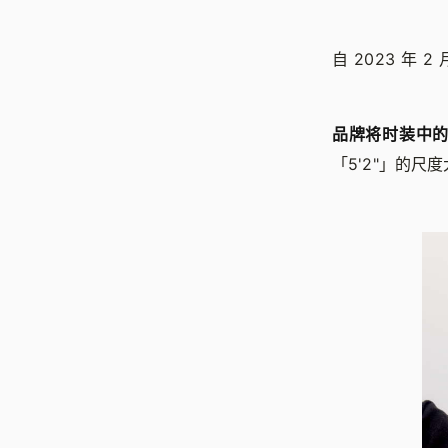
自 2023 年
品牌将时装中
「5'2"」的