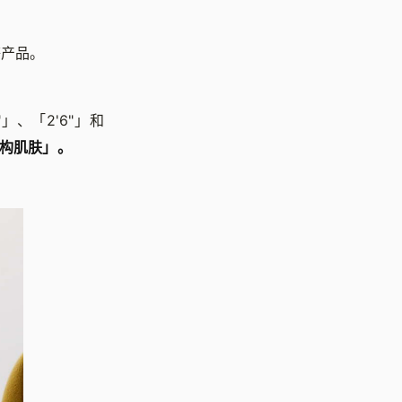
等产品。
"」、「2'6"」和
构肌肤」。