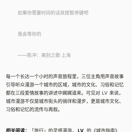
如果你需要时间的话就按暂停键吧
我会等你的
——陈冲：离别之歌·上海
每一个长达一个小时的声音旅程里，三位主角用声音故事
引导听众漫游一个城市的区域，城市的文化、习俗和记忆
都在三段爱情故事的讲述中娓娓道来。可见对 LV 来说，
城市漫游不仅是城市街头的徜徉和漫步，更是城市文化、
习俗和记忆的流传与再叙。
相关阅读：
「旅行」的灵感漫游，
LV
的《城市指南》