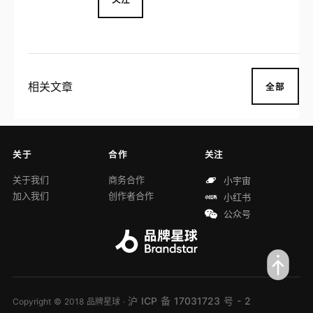
展。 品牌星球致力于以国际的视野挖掘驱
动美好生活的品牌，更好地将品牌与消费者
连接在一起，成为中国品牌创新的重要推动
者之一。
相关文章
全部
关于
合作
关注
关于我们
商务合作
小宇宙
加入我们
创作者合作
小红书
公众号
沪 ICP 备 17031723 号 - 2
Copyright © 2018 品牌星球 ·