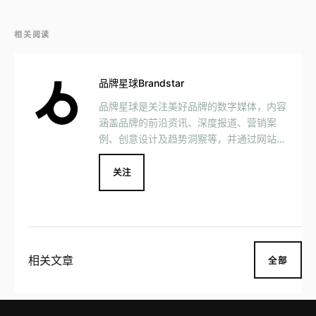
相关阅读
品牌星球Brandstar
品牌星球是关注美好品牌的数字媒体，内容
涵盖品牌的前沿资讯、深度报道、营销案
例、创意设计及趋势洞察等，并通过网站、
社交媒体、Podcast、 MOOK 等媒介形式
与用户互动交流，一同见证美好品牌的发
关注
展。 品牌星球致力于以国际的视野挖掘驱
动美好生活的品牌，更好地将品牌与消费者
连接在一起，成为中国品牌创新的重要推动
者之一。
相关文章
全部