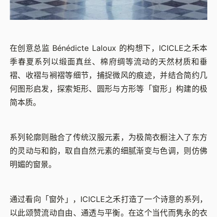
在创意总监 Bénédicte Laloux 的构想下，ICICLE之禾本
季春夏系列以缎面真丝、棉府绸等流动的天然材质和垂
褶、收褶与裥褶等细节，捕捉微风的痕迹，并结合简约几
何图形启发，探索矩形、圆形与方形等「窗形」构建的极
简本质。
系列轮廓则融合了传统汉服元素，为极简衣橱注入了东方
的灵动与和韵，取自自然元素的细腻渐变与色调，则仿佛
明媚的窗景。
通过看向「窗外」，ICICLE之禾打造了一个诗意的系列，
以此颂赞流动自由、通透与平衡。在这个当代而隽永的衣