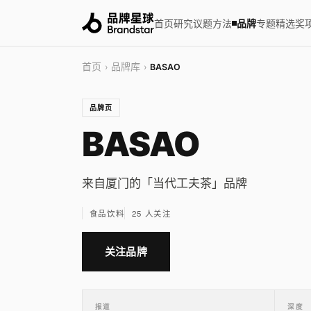
首页
研究
议题
方法
品牌
专题
精选
奖
首页
品牌库
›
›
BASAO
品牌页
BASAO
来自厦门的「当代工夫茶」品牌
食品饮料
25 人关注
关注品牌
报道
深度