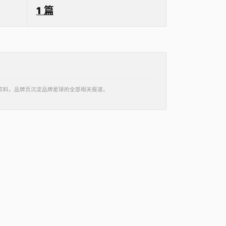
1 篇
 食品饮料。品牌页沉淀品牌星球的全部相关报道。