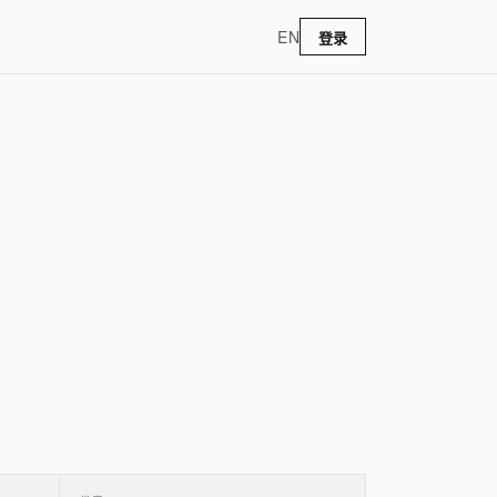
EN
登录