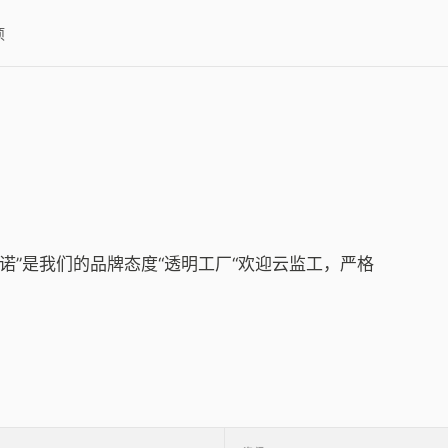
项
诺”是我们的品牌态度“透明工厂“欢迎云监工，严格