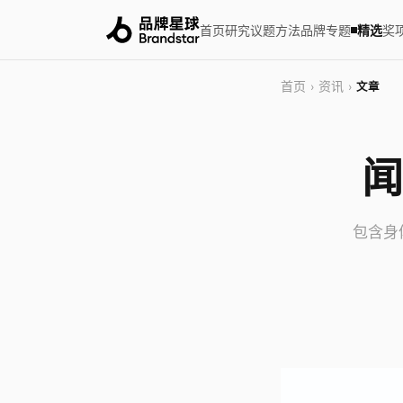
首页
研究
议题
方法
品牌
专题
精选
奖
首页
资讯
›
›
文章
闻
包含身