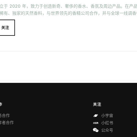
立于 2020 年，致力于创造新奇、奢侈的香水、香氛及周边产品。在产
稀有、独家的天然香料，与世界领先的香精公司合作，并与全球一线调香
关注
作
关注
务合作
小宇宙
作者合作
小红书
公众号