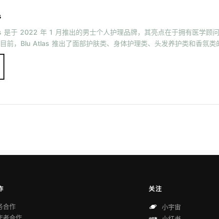
s
Atlas 是于 2022 年 1 月推出的男士个人护理品牌，其亮点在于拥有医学
目前，Blu Atlas 推出了面部护肤类、身体护理类、头发养护类和香氛
作
关注
务合作
小宇宙
作者合作
小红书