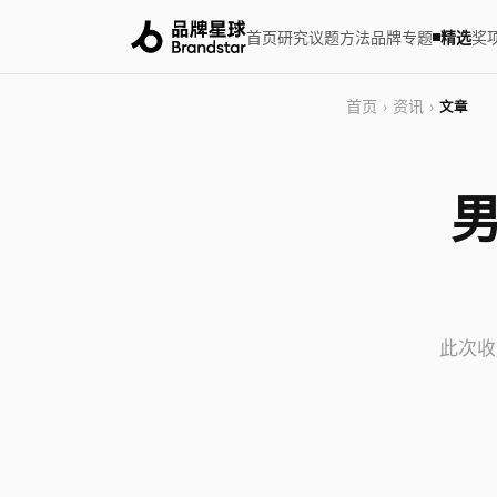
首页
研究
议题
方法
品牌
专题
精选
奖
首页
资讯
›
›
文章
男
此次收