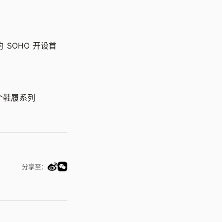
约 SOHO 开设首
个鞋履系列
分享至：