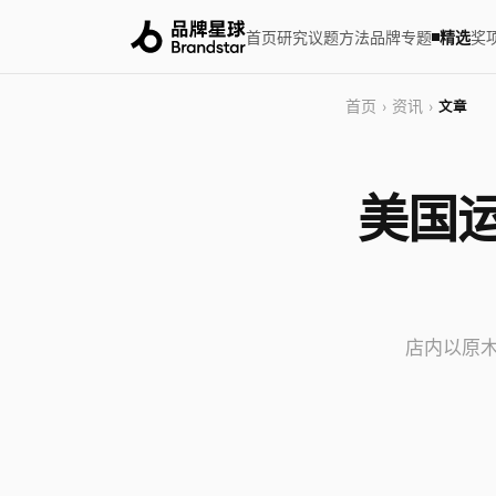
首页
研究
议题
方法
品牌
专题
精选
奖
首页
资讯
›
›
文章
美国运
店内以原