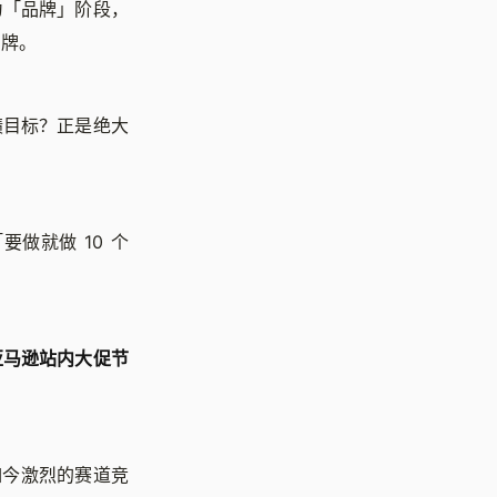
为「品牌」阶段，
品牌。
绩目标？正是绝大
做就做 10 个
亚马逊站内大促节
对如今激烈的赛道竞