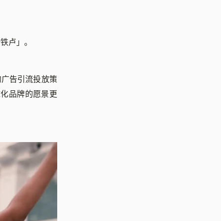
滑铁卢」。
的广告引流投放策
球化品牌的愿景更