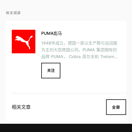
相关阅读
PUMA彪马
1948年成立，德国一家以生产鞋与运动服
为主的大型跨国公司。PUMA 集团拥有的
品牌 PUMA， Cobra 高尔夫和 Tretorn，
产品设计跑步、足球、高尔夫乃至赛车领
域。
关注
相关文章
全部