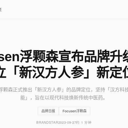
项
usen浮颗森宣布品牌
立「新汉方人参」新定
sen浮颗森正式推出「新汉方人参」的品牌定位，坚持「汉方科
能」，旨在以现代科技焕新传统中医药。
品牌日报
Focusen浮颗森
BRANDSTAR
2023-09-27
约 1 分钟