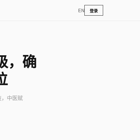
EN
登录
升级，确
位
技，中医赋