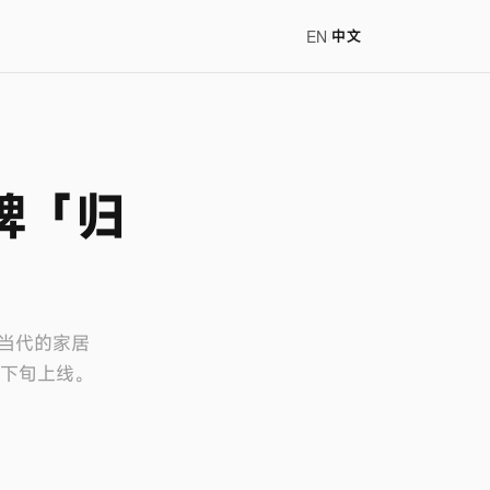
EN
/
中文
牌「归
当代的家居
月下旬上线。