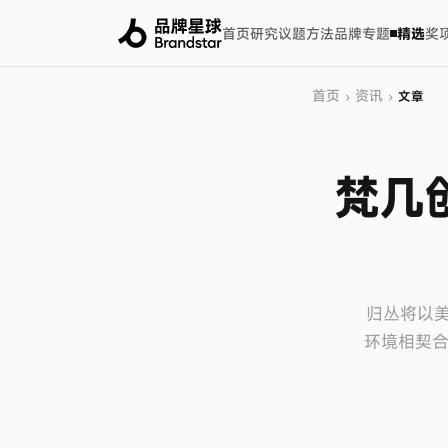
首页
研究
议题
方法
品牌
专题
精选
奖
首页
资讯
›
›
文章
梵几
归丛将以
环境相契合