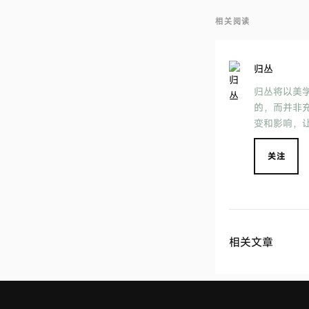
相关阅读
归丛
归丛将以美
的，而并非充
变和影响，
释然。
关注
相关文章