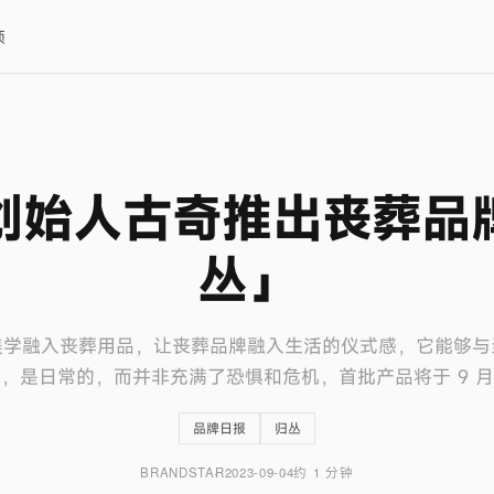
项
创始人古奇推出丧葬品
丛」
美学融入丧葬用品，让丧葬品牌融入生活的仪式感，它能够与
，是日常的，而并非充满了恐惧和危机，首批产品将于 9 
品牌日报
归丛
BRANDSTAR
2023-09-04
约 1 分钟