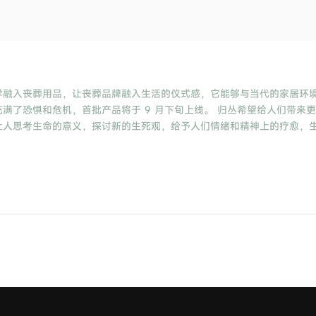
学融入丧葬用品，让丧葬品牌融入生活的仪式感，它能够与当代的家居环
满了恐惧和危机，首批产品将于 9 月下旬上线。 归丛希望给人们带来
让人思考生命的意义，探讨新的生死观，给予人们情绪和精神上的疗愈，