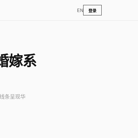
EN
登录
3婚嫁系
粹线条呈现华