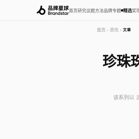
首页
研究
议题
方法
品牌
专题
精选
奖
首页
资讯
›
›
文章
珍珠珠
该系列以 