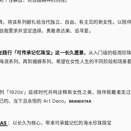
对个性解放、对自由精神的向往。
塑经典，将该系列献礼给当代独立、自由、有主见的新女性。以陪
自我需求并坚定选择，勇敢表达美、追寻爱。
直都在践行「可传承记忆珠宝」这一长久愿景，
从入门级的极简珍
海浪系列，再到婚嫁系列，希望在女性人生的不同阶段和场景
嫁系列「1920s’」延续时代共鸣诠释新女性之美，陪伴佩戴者走
的、当下且永恒的 Art Deco。
BRANDSTAR
LAS
：以长久为核心，带来可承载记忆的海水珍珠珠宝