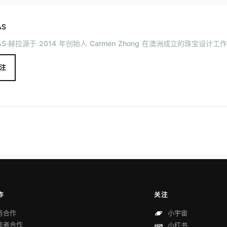
AS
AS·赫拉源于 2014 年创始人 Carmen Zhong 在澳洲成立的珠宝设计工
注
作
关注
务合作
小宇宙
作者合作
小红书