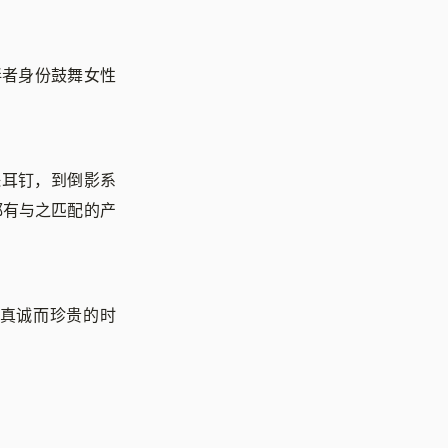
伴者身份鼓舞女性
珠耳钉，到倒影系
都有与之匹配的产
过真诚而珍贵的时