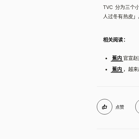
TVC 分为三
人过冬有热皮」
相关阅读：
蕉内
官宣赵
蕉内
，越来
点赞