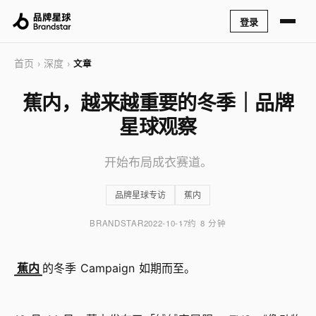
登录
首页
深度
›
›
文章
蕉内，越来越重要的冬季｜品牌
星球观察
开始布局成衣赛道。
品牌星球专访
蕉内
BRANDSTAR
2022-10-17
约 8 分钟
蕉内
的冬季 Campaign 如期而至。