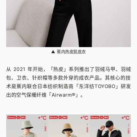
▲
蕉内热皮肌底衣
从 2021 年开始，「热皮」系列推出了羽绒马甲、羽绒
包、卫衣、针织帽等多款外穿的成衣产品。其核心的技
术是蕉内联合日本纺织制造商「东洋纺TOYOBO」研发
出的空气保暖纤维「Airwarm®」。