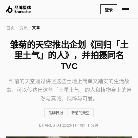
登录
首页
资讯
›
›
文章
雏菊的天空推出企划《回归「土
里土气」的人》，并拍摄同名
TVC
雏菊的天空通过讲述这些土地上简单又踏实的生活故
事，可以传达出这些「土里土气」的人和植物身上的自
然与真诚、纯粹与可爱。
品牌日报
雏菊的天空
BRANDSTAR
2023-11-10
约 1 分钟