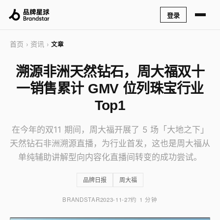
登录
首页
资讯
›
›
文章
溯源非洲天然钻石，周大福双十
一销售累计 GMV 位列珠宝行业
Top1
在今年的双11 期间，周大福开展了 5 场「大地之下」
天然钻石非洲溯源直播，为行业首发，这也是周大福从
单纯辅助讲解型向内容化直播间转变的成功尝试。
品牌日报
周大福
BRANDSTAR
2023-11-27
约 1 分钟