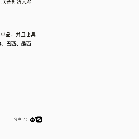
，联合创始人邓
。
比单品，并且也具
拉美、巴西、墨西
分享至：