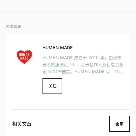
相关阅读
HUMAN MADE
HUMAN MADE 成立于 2010 年，由日本
著名的服装设计师、音乐制作人及创意企业
家 NIGO®创立。HUMAN MADE 以「The
Future is in the Past未来在过去」为品牌
理念，提供品类包括服饰、鞋履、配饰等。
关注
品牌也曾与 adidas、Levi’s 等品牌合作推
出联名产品。
相关文章
全部