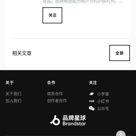
妆品。品牌希望能为用户节约护肤时间，同
时减少地球资源浪费。目前 Iris&Romeo 已
推出 Weekend Skin SPF 50、Best Skin
关注
Days 等明星产品。
相关文章
全部
关于
合作
关注
关于我们
商务合作
小宇宙
加入我们
创作者合作
小红书
公众号