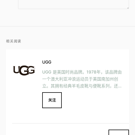
相关阅读
UGG
UGG 是美国时尚品牌。1978年，该品牌由
一个澳大利亚冲浪运动员于美国南加州创
立。其拥有经典羊毛皮靴与便靴系列，还有
鞋履、服饰、配饰等产品，如女士S23春夏
新款麦莉羊羔绒连帽衫、女士S23春夏新款
关注
塔纳短款T恤（骄傲款）等