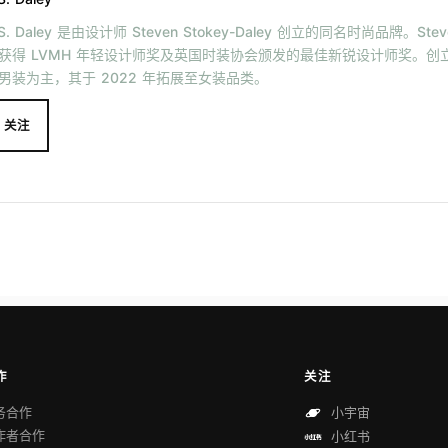
.S. Daley 是由设计师 Steven Stokey-Daley 创立的同名时尚品牌。Steven
获得 LVMH 年轻设计师奖及英国时装协会颁发的最佳新锐设计师奖。创立初期 
男装为主，其于 2022 年拓展至女装品类。
关注
作
关注
务合作
小宇宙
作者合作
小红书