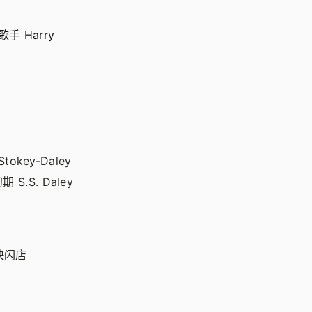
歌手 Harry
tokey-Daley
S. Daley
快闪店