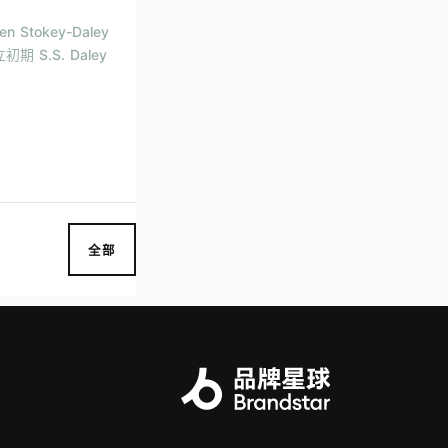
 Stokey-Daley
S.S. Daley
全部