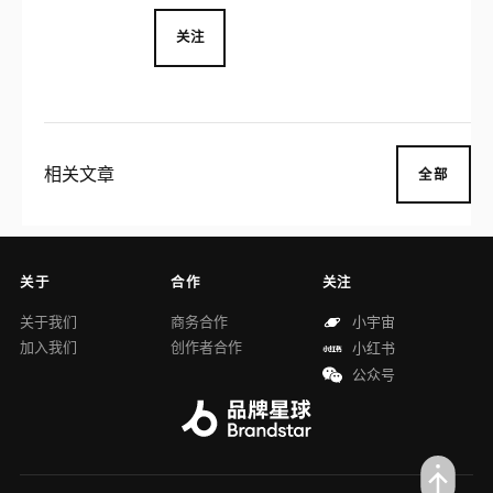
而生。品牌不设成本预算上限，集齐东方三
圣贤献给耶稣诞生的贺礼，以黄金为饰，上
关注
等银乳香、没药入香，配合古法制香工艺许
下君王的祝福，打造出的世界上最珍贵的香
水。
相关文章
全部
关于
合作
关注
关于我们
商务合作
小宇宙
加入我们
创作者合作
小红书
公众号