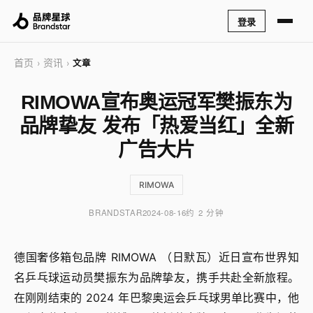
登录
首页
资讯
›
›
文章
RIMOWA宣布奥运冠军樊振东为
品牌挚友 发布「热爱当红」全新
广告大片
RIMOWA
BRANDSTAR
2024-08-16
约 2 分钟
德国奢侈箱包品牌 RIMOWA （日默瓦）近日宣布世界知
名乒乓球运动员樊振东为品牌挚友，携手共赴全新旅程。
在刚刚结束的 2024 年巴黎奥运会乒乓球男单比赛中，他