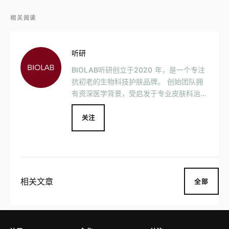
相关阅读
听研
BIOLAB听研创立于2020 年，是一个专注
抗初老的生物科技护肤品牌。 创始团队拥
有资深医学背景，受启发于专业皮肤科治疗
项目的各个阶段，向用户提供居家& 医美项
目后的肌肤治疗与养护，使用户在家中也可
关注
以享受卓越的皮肤科治疗和护理。
相关文章
全部