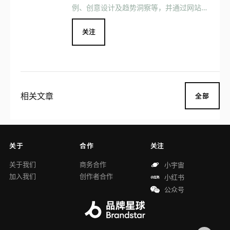
例、创意设计及趋势洞察等，并通过网站、
社交媒体、Podcast、 MOOK 等媒介形式
与用户互动交流，一同见证美好品牌的发
关注
展。 品牌星球致力于以国际的视野挖掘驱
动美好生活的品牌，更好地将品牌与消费者
连接在一起，成为中国品牌创新的重要推动
者之一。
相关文章
全部
关于
合作
关注
关于我们
商务合作
小宇宙
加入我们
创作者合作
小红书
公众号