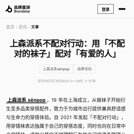
登录
首页
资讯
›
›
文章
上森派系不配对行动：用「不配
对的袜子」配对「有爱的人」
上森派系sēnpop
品牌活动
BRANDSTAR
2025-01-04
约 3 分钟
上森派系 sēnpop
，19 年在上海成立，从做袜子开始衍
生至多品类穿搭配件，致力于为城市出行提供兼具舒适感
与生命力的穿搭体验。自 2021 年发起「不配对行动」，
用穿错袜表达独属于自己的穿搭态度，同时也向在日常中