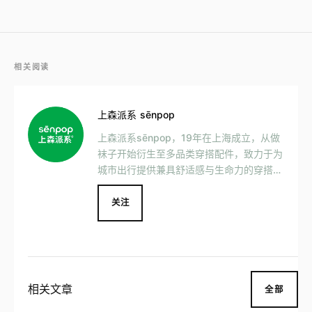
相关阅读
上森派系 sēnpop
上森派系sēnpop，19年在上海成立，从做
袜子开始衍生至多品类穿搭配件，致力于为
城市出行提供兼具舒适感与生命力的穿搭体
验。自2021年发起「不配对行动」，用穿
错袜表达独属于自己的穿搭态度，同时也向
关注
在日常中会穿错袜、或做出其它不被理解行
为的自闭症谱系障碍儿童，表达一份支持和
关爱
相关文章
全部