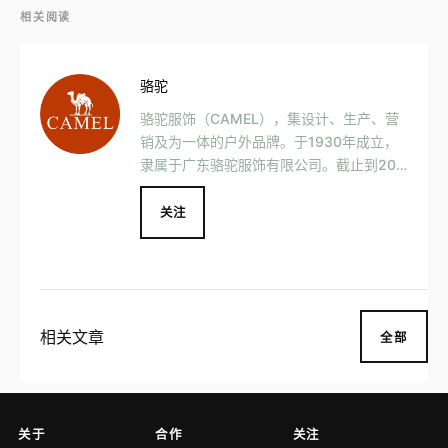
相关阅读
骆驼
骆驼服饰（CAMEL），集设计、生产、营
销及为一体的户外品牌。于1930年成立，
隶属于广东骆驼服饰有限公司。截止到202
3年，线下门店超过4000家。品类涵盖户
外运动、鞋类、服装、露营装备等产品。
关注
适合户外、休闲、商务人群。
相关文章
全部
关于
合作
关注