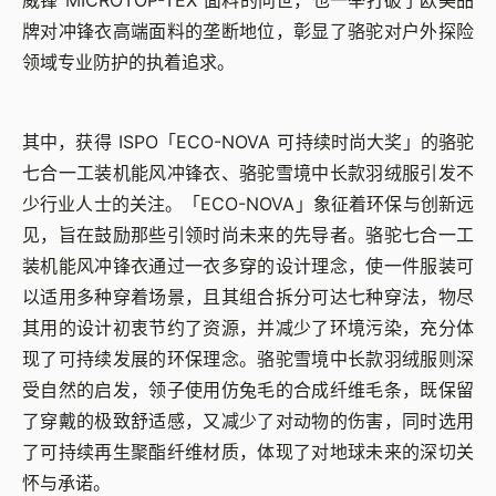
威锋 MICROTOP-TEX 面料的问世，也一举打破了欧美品
牌对冲锋衣高端面料的垄断地位，彰显了骆驼对户外探险
领域专业防护的执着追求。
其中，获得 ISPO「ECO-NOVA 可持续时尚大奖」的骆驼
七合一工装机能风冲锋衣、骆驼雪境中长款羽绒服引发不
少行业人士的关注。「ECO-NOVA」象征着环保与创新远
见，旨在鼓励那些引领时尚未来的先导者。骆驼七合一工
装机能风冲锋衣通过一衣多穿的设计理念，使一件服装可
以适用多种穿着场景，且其组合拆分可达七种穿法，物尽
其用的设计初衷节约了资源，并减少了环境污染，充分体
现了可持续发展的环保理念。骆驼雪境中长款羽绒服则深
受自然的启发，领子使用仿兔毛的合成纤维毛条，既保留
了穿戴的极致舒适感，又减少了对动物的伤害，同时选用
了可持续再生聚酯纤维材质，体现了对地球未来的深切关
怀与承诺。