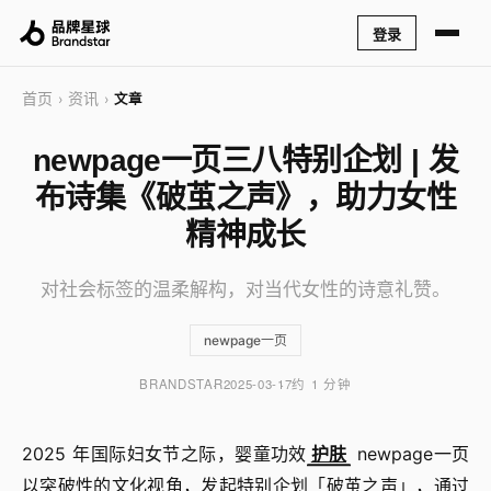
登录
首页
资讯
›
›
文章
newpage一页三八特别企划 | 发
布诗集《破茧之声》，助力女性
精神成长
对社会标签的温柔解构，对当代女性的诗意礼赞。
newpage一页
BRANDSTAR
2025-03-17
约 1 分钟
2025 年国际妇女节之际，婴童功效
护肤
newpage一页
以突破性的文化视角，发起特别企划「破茧之声」，通过