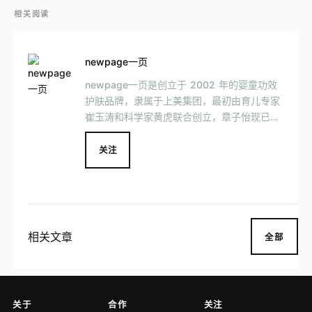
相关阅读
newpage一页
newpage一页是创立于 2002 年的婴童功效
护肤品牌，隶属于上美集团，最初由育儿专家
崔玉涛和科学家黄虎联合创立，章子怡现已成
为其联合创始人。 newpage一页专注于婴童
敏感肌护理，目前已推出婴童安心霜、洗发沐
关注
浴露、舒润洁面泡等产品。
相关文章
全部
关于
合作
关注