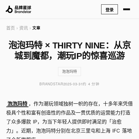
登录
首页
资讯
›
›
文章
泡泡玛特 × THIRTY NINE：从京
城到魔都，潮玩IP的惊喜巡游
泡泡玛特
BRANDSTAR
2025-03-31
约 4 分钟
泡泡玛特
，作为潮玩领域独树一帜的存在，十多年来凭借
极具个性和富有创造性的作品及一贯优质的运营能力打造
了众多爆款 IP，为当下年轻人提供即时满足的「治愈
力」。近期，泡泡玛特分别在北京三里屯和上海 IFC 落地