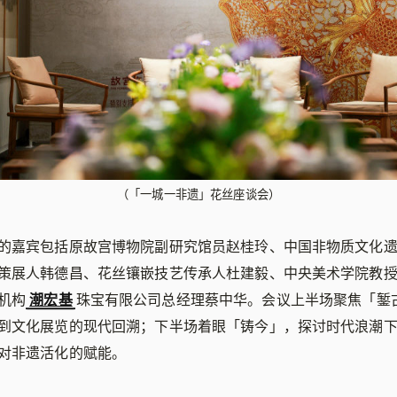
（「一城一非遗」花丝座谈会）
的嘉宾包括原故宫博物院副研究馆员赵桂玲、中国非物质文化
策展人韩德昌、花丝镶嵌技艺传承人杜建毅、中央美术学院教
机构
潮宏基
珠宝有限公司总经理蔡中华。会议上半场聚焦「錾
到文化展览的现代回溯；下半场着眼「铸今」，探讨时代浪潮
对非遗活化的赋能。