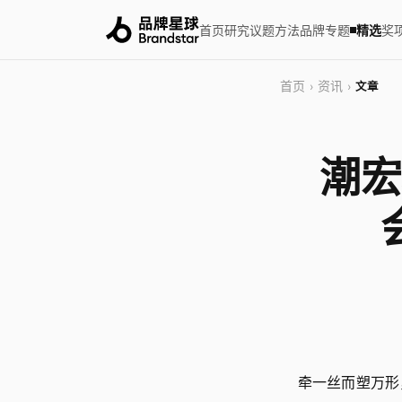
首页
研究
议题
方法
品牌
专题
精选
奖
首页
资讯
›
›
文章
潮宏
牵一丝而塑万形