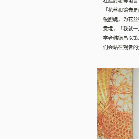
杜建毅老师坦言
「花丝和镶嵌是
锐胆魄，为花丝
意境，「我就一
学者韩德昌以策
们会站在观者的