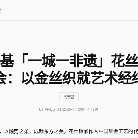
项
基「一城一非遗」花
会：以金丝织就艺术经
潮宏基
BRANDSTAR
2025-04-29
约 4 分钟
，以顺势之柔，成就东方之美。花丝镶嵌作为中国细金工艺的