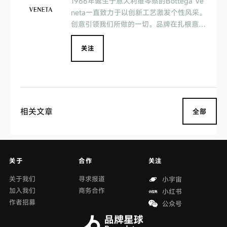
1966年诞生于意大利维琴察的Bottega Ve
neta一直致力于以创新工艺激发个性风采。
创意引领我们所做的一切。品牌在扎根意大
利文化的同时更放眼全球。包容的理念、卓
越的产品，Bottega Veneta本身就是美的
关注
代名词
相关文章
全部
关于
合作
关注
关于我们
寻求报道
小宇宙
加入我们
商务合作
小红书
作者招募
公众号