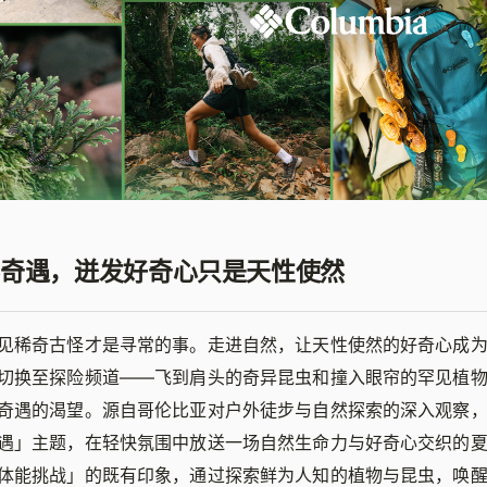
奇遇，迸发好奇心只是天性使然
见稀奇古怪才是寻常的事。走进自然，让天性使然的好奇心成
切换至探险频道——飞到肩头的奇异昆虫和撞入眼帘的罕见植
奇遇的渴望。源自哥伦比亚对户外徒步与自然探索的深入观察
遇」主题，在轻快氛围中放送一场自然生命力与好奇心交织的
体能挑战」的既有印象，通过探索鲜为人知的植物与昆虫，唤