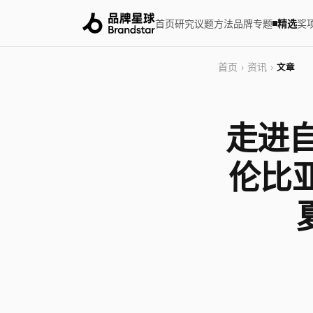
首页
研究
议题
方法
品牌
专题
精选
奖
首页
资讯
›
›
文章
走进自
伦比