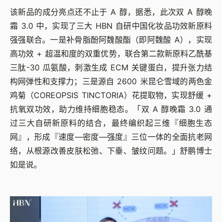
该新品的成分亮点还不止于 A 醇，据悉，此次双 A 醇晚
霜 3.0 中，实现了三大 HBN 自研中国化妆品功效新原料
强强联合。一是补骨脂酚阿魏酸酯（即阿魏酸 A），实现
高功效 + 超温和度的双重优势，联合第二款新原料乙酰基
三肽-30 瓜氨酸，刺激生成 ECM 关键蛋白，提升张力结
构网弹性和支撑力；三是源自 2600 米昆仑雪域的两色金
鸡菊（COREOPSIS TINCTORIA）花提取物，实现舒缓 +
抗氧双功效，助力维持细胞稳态。「双 A 醇晚霜 3.0 通
过三大自研新原料的结合，最终编织起三维『细胞生态
网』，形成『速度—密度—强度』三位一体的全面抗老网
络，从根源改善皮肤松弛、下垂、皱纹问题。」舒鹏博士
如是说。