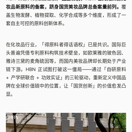
妆品新原料的备案，跻身国货美妆品牌总备案量前列。
覆
盖生物发酵、植物提取、化学合成等多个维度，形成了一
套自主可控的原料创新体系。
在化妆品行业，「得原料者得话语权」已是共识。国际巨
头普遍凭借专利原料构筑技术壁垒，如欧莱雅的玻色因、
雅诗兰黛的麦角硫因等，而国内美妆品牌却长期处于产业
链下游。HBN 正试图打破这一僵局——通过「自研原料
+ 产学研联合 + 功效实证」的三轮驱动，重新定义中国品
牌在全球价值链中的位置，让「国货创新」的价值愈发凸
显。