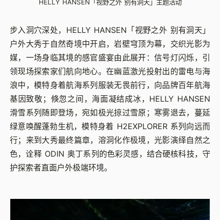
HELLY HANSEN「视野之外 别有洞天」主题活动
步入洞穴深处，HELLY HANSEN「视野之外 别有洞天」
户外大秀于自然奇境中开启，岩壁穹顶为幕，交织光影为
媒，一场身临其境的感官盛宴由此展开：信号灯闪烁，引
领现场探索家们航向地心。在幽蓝激光投射出的雷电与海
浪中，模特身着航海系列服装无畏前行，向品牌百年航海
基因致敬；倏忽之间，海面凝结成冰，HELLY HANSEN
滑雪系列随即登场，宛如极光掠过雪原；寒雾退去，蔓延
绿意唤醒蓬勃生机，模特身着 H2EXPLORER 系列向远而
行；来到大秀最终篇章，溶洞化作极境，光影演绎自然之
色，诠释 ODIN 奥丁系列的色彩灵感，结合硬核科技，守
护探索者直面户外极端环境。