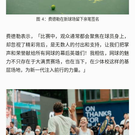
图 4：费德勒在新球场留下亲笔签名
费德勒表示，「比赛中，观众通常都会聚焦在球员身上，
却忽视了精彩背后，是无数人的付出和支持，让我们把掌
声和荣誉献给所有网球的幕后英雄们！我相信，网球的魅
力不只存在于大满贯赛场，也在当下，在少体校这样的基
层场地，为新一代注入前行的力量。」