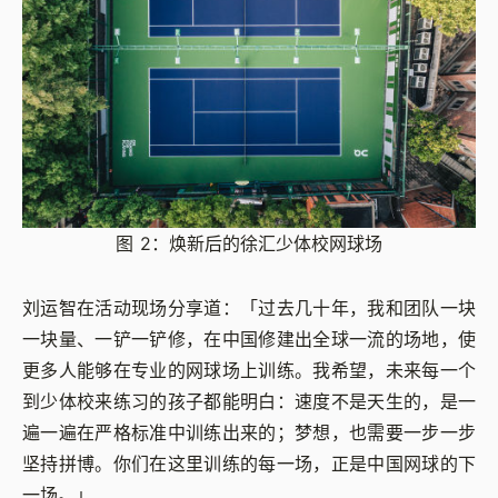
图 2：焕新后的徐汇少体校网球场
刘运智在活动现场分享道：「过去几十年，我和团队一块
一块量、一铲一铲修，在中国修建出全球一流的场地，使
更多人能够在专业的网球场上训练。我希望，未来每一个
到少体校来练习的孩子都能明白：速度不是天生的，是一
遍一遍在严格标准中训练出来的；梦想，也需要一步一步
坚持拼博。你们在这里训练的每一场，正是中国网球的下
一场。」