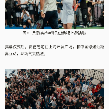
图 5：费德勒与少年球员在新球场上切磋球技
揭幕仪式后，费德勒前往上海环贸广场，和中国球迷近距
离互动，现场气氛热烈。