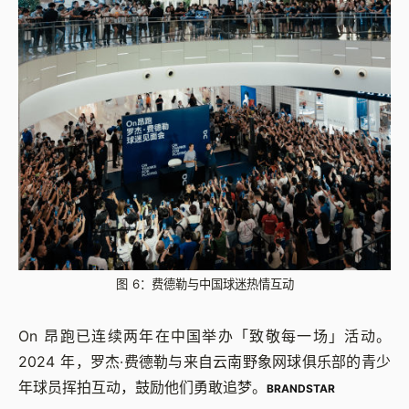
图 6：费德勒与中国球迷热情互动
On 昂跑已连续两年在中国举办「致敬每一场」活动。
2024 年，罗杰·费德勒与来自云南野象网球俱乐部的青少
年球员挥拍互动，鼓励他们勇敢追梦。
BRANDSTAR