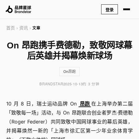
登录
首页
资讯
›
›
文章
On 昂跑携手费德勒，致敬网球幕
后英雄并揭幕焕新球场
On昂跑
BRANDSTAR
2025-10-13
约 3 分钟
10 月 8 日，瑞士运动品牌 On
昂跑
在上海举办第二届
「致敬每一场」活动，与 On 昂跑联合创业者罗杰·费德勒
（Roger Federer）共同致敬中国网球事业的幕后英雄，
并揭幕焕然一新的「上海市徐汇区第一少年业余体育学