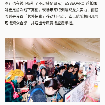
图」也在线下吸引了不少驻足目光；ESSÉQARO 酋长咖
啡更是首次线下亮相，现场带来特调展现龙头实力；而鹅
牌则是设置「鹅外惊喜」移动打卡点，幸运鹅随机闪现与
现场观众合影，并送出专属赛场应援手指。