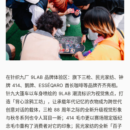
在针织九厂 9LAB 品牌体验区：旗下三枪、民光家纺、钟
牌 414、鹅牌、ESSÉQARO 酋长咖啡等品牌齐齐亮相。
针九大篷车以车身喷绘的 9LAB 潮流标识为视觉焦点，打
造「背心涂鸦工坊」，让承载年代记忆的衣物成为跨世代
创意对话的载体，三枪 88 周年之际的全新升级视觉形象
与秋冬系列也令人耳目一新；414 毛巾更以赛场限定版纪
念毛巾重构了消费者对它的印象；民光家纺的全新「百子