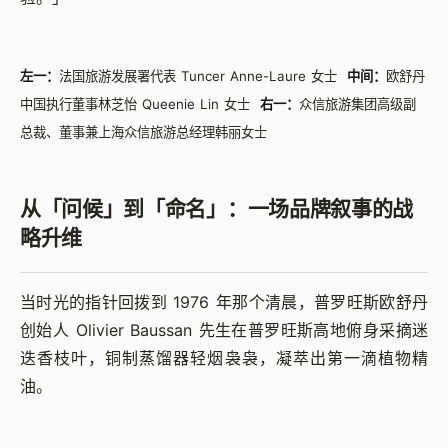
左一：
法国旅游发展署代表 Tuncer Anne-Laure 女士
中间：
欧舒丹
中国执行董事林芝怡 Queenie Lin 女士
右一：
众信旅游集团高级副
总裁、董事兼上海众信旅游总经理韩丽女士
从「问候」到「命名」：一场品牌叙事的战
略升维
当时光的指针回拨到 1976 年那个清晨，普罗旺斯欧舒丹
创始人 Olivier Baussan 先生在普罗旺斯高地俯身采摘迷
迭香枝叶，铜制蒸馏器轻烟袅袅，凝萃出第一滴植物精
油。