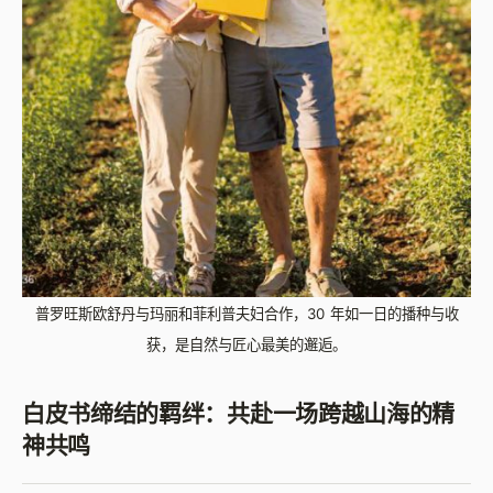
普罗旺斯欧舒丹与玛丽和菲利普夫妇合作，30 年如一日的播种与收
获，是自然与匠心最美的邂逅。
白皮书缔结的羁绊：共赴一场跨越山海的精
神共鸣