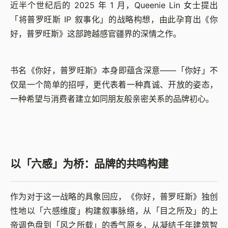
近半个世纪后的 2025 年 1 月，Queenie Lin 女士提出
「将普罗旺斯 IP 叙事化」的战略构想，由此孕育出《你
好，普罗旺斯》这部跨越感官疆界的深情之作。
书名《你好，普罗旺斯》本身即蕴含深意——「你好」不
仅是一个简单的招呼，更代表着一种真诚、开放的姿态，
一种希望与消费者建立如同朋友般亲密关系的品牌初心。
以「六感」为桥：品牌的共鸣构建
作为对于这一战略的具象回应，《你好，普罗旺斯》独创
性地以「六感维度」构建叙事脉络，从「目之所及」的上
帝调色盘到「风之所载」的香气原乡，从凝结千年建筑智