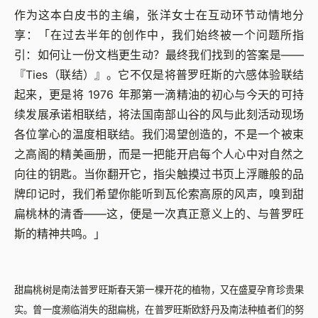
作为这本白皮书的主编，张洋女士在互动环节动情地分
享：「在过去半年的创作中，我们始终被一个问题所指
引：如何让一份文档更生动？最终我们找到的答案是——
『Ties（联结）』。它不仅是将普罗旺斯的六感体验联结
起来，更是将 1976 年那第一滴精油的初心与今天的可持
续发展承诺相联结，将法国南部山谷的风与此刻活动现场
各位掌心的温度相联结。我们渴望创造的，不是一个被束
之高阁的精美画册，而是一把能开启每个人心中对自然之
向往的钥匙。当你翻开它，指尖触摸过书页上浮雕般的品
牌印记时，我们希望你能听到瓦伦索高原的风声，嗅到甜
扁桃林的清香——这，便是一次真正意义上的、与普罗旺
斯的精神共鸣。」
甜扁桃树是南法普罗旺斯春天第一棵开花的植物，又在盛夏孕育珍贵果
实。
曾一度濒临消失的甜扁桃，在普罗旺斯欧舒丹及南法种植者们的努