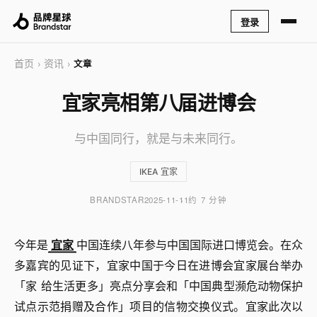
登录
首页
资讯
›
›
文章
宜家亮相第八届进博会
与中国同行，就是与未来同行。
IKEA 宜家
BRANDSTAR
2025-11-11
约 7 分钟
今年是
宜家
中国连续八年参与中国国际进口博览会。在众
多嘉宾的见证下，宜家中国于今日在进博会宜家展台举办
「家 给生活更多」亮点分享会和「中国典型濒危动物保护
试点示范捐赠及合作」项目的信物交换仪式。宜家此次以