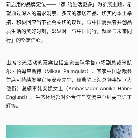
新启用的品牌定位——「家 给生活更多」为参展主题，希
望通过深入的需求洞察、多元的家居产品、切实的本土举
措，积极回应当下社会关切的议题，与中国消费者共创品
质生活的美好时刻，彰显对「与中国同行，就是与未来同
行」的坚定信心。
出席今天活动的嘉宾包括宜家全球零售市场副总裁米凯
尔・帕姆奎斯特（Mikael Palmquist）、宜家中国总裁兼
首席可持续发展官庞安泽先生、瑞典驻上海总领事馆（大
使衔）总领事韩安妮女士（Ambassador Annika Hahn-
Englund）、生态环境部对外合作与交流中心纪委书记丁
辉等。