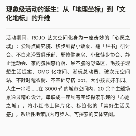
现象级活动的诞生：从「地理坐标」到「文
化地标」的升维
活动期间，ROJO 艺文空间化身为一座奇妙的「心愿之
城」：爱喝点研究院、移步到胃小饭桌、翻「烂书」研讨
会、不白来滑雪俱乐部、邪修健身房、小登徒步协会、静
止运动会、家的氛围感角落、呆不腻的舒适区、毛孩子理
想生活提案、OMG 化妆间、潮玩总动员、破次元空间
站、不赶时髦衣橱、不基础穿搭 bot、大小孩友好乐园、
人生一串吧……在 3000㎡ 的城市空间内，20 余个主题场
景通过精心设计，串联成一座具有完整探索乐趣的「心愿
之城」，将小红书上碎片化、标签化的「美好生活灵
感」，系统性地策展为可步入、可探索的实体空间。