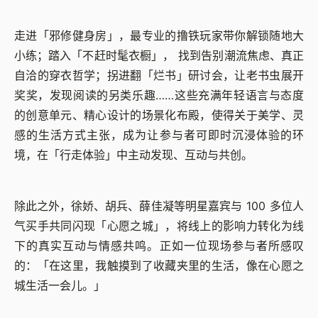
走进「邪修健身房」，最专业的撸铁玩家带你解锁随地大
小练；踏入「不赶时髦衣橱」， 找到告别潮流焦虑、真正
自洽的穿衣哲学；拐进翻「烂书」研讨会，让老书虫展开
奖奖，发现阅读的另类乐趣……这些充满年轻语言与态度
的创意单元、精心设计的场景化布殿，使得关于美学、灵
感的生活方式主张，成为让参与者可即时沉浸体验的环
境，在「行走体验」中主动发现、互动与共创。
除此之外，徐娇、胡兵、薛佳凝等明星嘉宾与 100 多位人
气买手共同闪现「心愿之城」，将线上的影响力转化为线
下的真实互动与情感共鸣。正如一位现场参与者所感叹
的：「在这里，我触摸到了收藏夹里的生活，像在心愿之
城生活一会儿。」