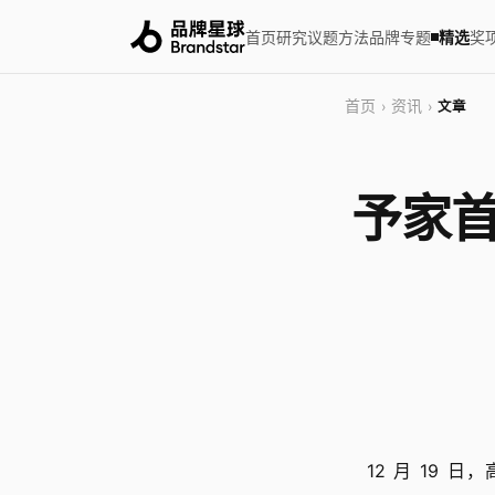
首页
研究
议题
方法
品牌
专题
精选
奖
首页
资讯
›
›
文章
予家首
12 月 19