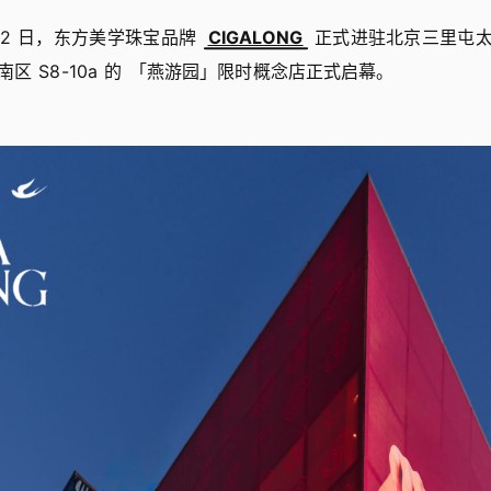
月 22 日，东方美学珠宝品牌
CIGALONG
正式进驻北京三里屯太
区 S8-10a 的 「燕游园」限时概念店正式启幕。