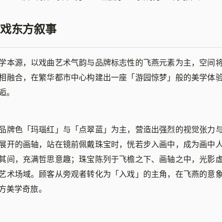
戏东方叙事
学本源，以戏曲艺术气韵与品牌标志性的飞燕元素为主，空间
相融合，在繁华都市中心构建出一座「游园惊梦」般的美学体
逅。
品牌色「玛瑙红」与「点翠蓝」为主，营造出强烈的视觉张力
展开的画轴，站在镜前佩戴珠宝时，恍若步入画中，成为画中
其间，充满哲思意趣；珠宝陈列于飞檐之下、画轴之中，光影
艺术场域。顾客从旁观者转化为「入戏」的主角，在飞燕的意
方美学奇旅。