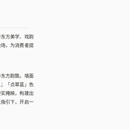
将东方美学、戏韵
验场，为消费者提
与东方韵致。墙面
人；「点翠蓝」色
虚实掩映，构建出
象指引下，开启一