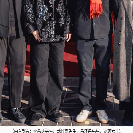
（由左到右：李昌达先生、龙梓嘉先生、马泽丹先生、刘珂女士）