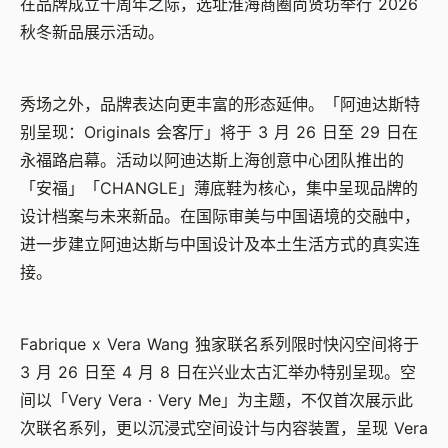
在品牌成立十周年之际，选址淮海商圈尚贤坊举行
2026
秋冬新品展示活动。
秀场之外，品牌表达向更丰富的形态延伸。「阿迪达斯特
别呈现：
Originals
会客厅」将于
3
月
26
日至
29
日在
永福路启幕。活动以阿迪达斯上海创意中心团队推出的
「安福」「
CHANGLE
」薄底鞋为核心，集中呈现品牌的
设计档案与未来新品。在国际审美与中国语境的交融中，
进一步建立阿迪达斯与中国设计及本土生活方式的真实连
接。
Fabrique x Vera Wang
独家联名系列限时快闪空间将于
3
月
26
日至
4
月
8
日在兴业太古汇举办特别呈现。空
间以「
Very Vera · Very Me
」为主题，不仅首次展示此
次联名系列，更以沉浸式空间设计与内容装置，呈现
Vera