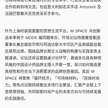
也将持续吸引来自海内外的专业买手、行业从业者及相关
合作机构到场交流，包括意大利知名买手店
Antonioli
及
法国巴黎春天百货资深买手参与。
作为上海时装周重要的思想交流平台，
M SPACE
共创聚
谈本季将于
MODE
展同期举办，开场论坛特邀雅莹集团
董事长兼总裁张华明与阿迪达斯大中华区产品高级副总裁
伍景熙出席，围绕品牌长期主义战略的构建与实践发表主
题演讲。论坛还将设置圆桌讨论环节，邀请多位具有鲜明
风格的中国设计师品牌主理人齐聚一堂，探讨如何锻造更
具韧性和符合当下消费需求的品牌创意基因。其后
M
SPACE
将聚焦「循环经济」「可持续材料」「民族时尚
力」等热点议题持续推出多场行业聚谈，汇聚产业链上下
游思想领袖，共同探索时尚产业的未来方向与可持续发展
的实践路径。