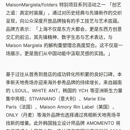
MaisonMargiela/folders
特别项目系列活动之一 「创艺
之道：高定时装展」，通过对历史经典与先锋新作的交织
呈现，向公众深度开放品牌独有的手工技艺与艺术底蕴。
品牌方表示：「上海不仅是东方大都会，更是东西方创意
交汇的前沿，其先锋精神、数字生态与艺术表达，与
Maison Margiela
的解构重塑理念高度契合。这不仅是一
场展示，更是我们从中国动能中汲取灵感的实践。」
基于过往从首秀到首店的成功转化所积累的良好口碑，本
季新天地秀场亦迎来海外参秀品牌的持续增长，来自越南
的
LSOUL
、
WHITE ANT
，韩国的
YCH
等亚洲新生力量
集中亮相；
STIVANANO
（意大利）、
Marie Elie
Paris
（法国）、
Maison Amory Rin Label
（美国）、
ONLY
（丹麦）等海外品牌也选择通过亮相新天地秀场寻
找新的增量。此外韩国独立设计师品牌
AMOMENTO
将