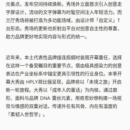
元看点，发布空间持续焕新。秀场外立面首次引入创意走
字屏设计，流动的文字弹幕为时髦空间注入年轻活力。而
兰厅秀场将被打造为多功能场域，由设计师「自定义」
T
台形态。秀场的更新也折射出平台对创意自主性的尊重，
助力品牌更好地实现内容与形式的统一。
近年来，本土代表性品牌接连担纲时装周开幕重任，选择
在这样一个备受瞩目的重要节点，借由极具感染力的创意
表达在产业坐标系中锚定更具引领性的行业身位。本季开
幕大秀由
HPLY
荷比俪呈现，品牌将以「未境之旅」开启
新一轮旅程。大秀以「成年人的童话」为内核，通过廓
形、面料与品牌
DNA
蕾丝元素，用奇思妙想构建一场视
觉与情感的双重对话，传递外在有风骨、内在有温度的
「柔韧入世哲学」。