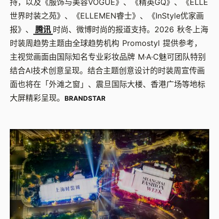
持，以及《服饰与美容
VOGUE
》、《精英
GQ
》、《
ELLE
世界时装之苑》、《
ELLEMEN
睿士》、《
InStyle
优家画
报》、
腾讯
时尚、微博时尚的报道支持。
2026
秋冬上海
时装周趋势主题由全球趋势机构
Promostyl
提供参考，
主视觉画面由国际知名专业彩妆品牌
M·A·C
魅可团队特别
结合
AI
技术创意呈现。结合主题创意设计的时装周宣传画
面也将在「外滩之窗」、震旦国际大楼、香港广场等地标
大屏精彩呈现。
BRANDSTAR