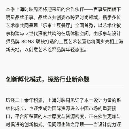
本季上海时装周还将迎来新的合作伙伴
——
百事集团旗下
明星品牌乐事。品牌以共创姿态跨界时尚领域，携手多位
艺术家共同呈现「乐事土豆餐厅」全国首秀，以艺术化叙
事构建与
Z
世代深度共鸣的在场体验空间。由乐事与设计
师品牌
8ON8
联袂打造的土豆艺术装置也将同步亮相上海
新天地，以创意艺术诠释品牌年轻态度。
创新孵化模式，探路行业新命题
历经二十余年积累，上海时装周见证了本土设计力量的系
统化成长，也逐步成为国际资源进入中国市场的重要接
口，平台所积蓄的人才厚度与资源密度，正在催生更加与
时俱进的创新模式。但问题也随之浮现
——
当设计能力逐