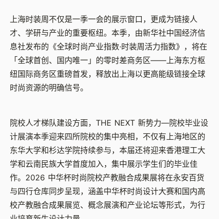
上海时装周不仅是一季一会的展示窗口，更成为链接人
才、学研与产业的重要枢纽。本季，由新华社中国经济信
息社发布的《全球时尚产业指数
·
时装周活力指数》，将在
「全球首创、国内唯一」的零时差商务区
——
上海东方枢
纽国际商务区重磅首发，释放出上海以更高能级链接全球
时尚资源的明确信号。
院校人才梯队建设方面，
THE NEXT
新势力
—
院校毕业设
计展演本季迎来四所院校的集中亮相，不仅有上海地区的
东华大学和杉达学院持续参与，本届还将迎来香港理工大
学和云南民族大学首度加入，集中展示学生们的毕业佳
作。
2026
中华杯时尚院校产教融合成果展将在永安百货
与四行仓库同步呈现，涵盖中华杯时尚设计大赛和国内高
校产教融合成果展览、概念展演和产业论坛等形式，为行
业培育新生设计力量。