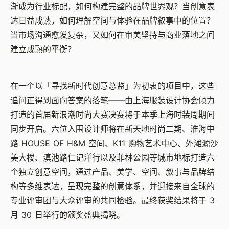
渐成为行业标配，如何构建完整的品牌世界观？当创意表
达日益成熟，如何理解空间与体验在品牌叙事中的位置？
当市场沟通愈发复杂，又如何在审美坚持与商业落地之间
建立成熟的平衡？
在一个以「寻找新时代创意总监」为初衷的项目中，这些
追问正得到面向答案的落笔
——
由上海服装设计协会倾力
打造的首届新浪潮时尚大赛决赛将于本季上海时装周期间
同步开启。六位入围设计师将在新天地时尚二期、淮海中
路
HOUSE OF H&M
空间、
K11
购物艺术中心、外滩源沙
美大楼、滇池路仁记洋行以及菲林公园等城市地标打造六
个独立创意空间，通过产品、美学、空间、叙事与品牌结
构等多维表达，呈现完整的创意体系，并迎接来自全球的
专业评审团与大众评审的共同检验。最终获奖结果将于
3
月
30
日举行的颁奖盛典揭晓。