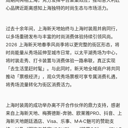
周期间亮相上海，充分发挥平台聚集效应，推动意大利匠
心品牌近距离感知上海独特的时尚生态与市场活力。
过去十余年间，上海新天地始终与上海时装周并肩同行，
以多场重磅发布与丰富的时尚消费体验持续引领风尚。
2026
上海新天地春季风尚季将以更完整的街区形态，将
时尚能量从秀场延伸至城市日常，以太平湖秀场为中心，
将时装走秀、打卡装置与消费体验一路串联，真正实现
「去生活里赶时髦」。与此同时，新天地全域商户将共同
推动「票根经济」，观众凭秀场票根可享专属消费礼遇，
将秀场流量转化为街区消费活力。
上海时装周的成功举办离不开合作伙伴的鼎力支持，感谢
来自上海新天地、梅赛德斯
-
奔驰、欧莱雅
PRO
、抖音、上
海新天地朗廷酒店、
Visa
、乐事、
M·A·C
魅可的赞助支