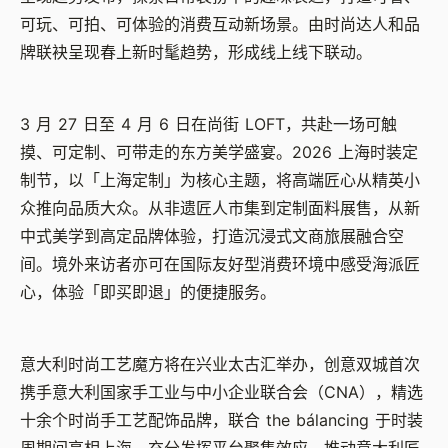
可玩、可拍、可体验的消费互动新场景。由时尚达人和品
牌联袂呈现春上新时髦趋势，形成线上线下联动。
3
月
27
日至
4
月
6
日在尚街
LOFT
，共赴一场可触
摸、可定制、可带走的东方美学盛宴。
2026
上海时装定
制节，以「上海定制」为核心主题，将高端匠心从精英小
众推向品质大众。从非遗匠人市集到定制面料展售，从新
中式美学到高定品牌体验，打造沉浸式文商旅展融合空
间。境外来访者亦可在国际友好型消费环境中感受海派匠
心，体验「即买即退」的便捷服务。
意大利时尚工艺魔方将在兴业太古汇举办，创意双城首次
携手意大利国家手工业与中小企业联合会（
CNA
），精选
十余个时尚手工艺配饰品牌，联合
the bálancing
于时装