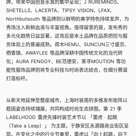
牌，带来中国创意水准的集中呈现；
J RUREMINDS
、
SHETELLS
、
LACERTA
、
TIPSY VISION
、
LFAX
、
Northbutsouth
等品牌则以鲜明的美学特色持续发声，为
秀场注入新鲜血液与丰富视角。值得留意的是，发布秀的
多元化趋势日益显著，这背后是本土品牌在品质把控与服
务体验上的普遍成熟。荷木
HEMU
、
SUNCUN
三寸盛京、
栖香锦、
AWAYLEE
等品牌深耕中国传统文化的当代转
化；
AURA FENGGY
、
BE
范德安、茉寻
MOUTION
等功
能性服饰品牌则将专业科技与时尚表达结合，在细分赛道
打造标杆。
从新天地延伸至整座城市，上海时装周的多维发布矩阵以
稳固姿态持续铺展，共同构成时尚生态拼图。第
21
季
LABELHOOD
蕾虎先锋时装艺术节以 「蕾虎
·
起跳
（
Take a Leap
）」 为主题，于静安区永源路商业街区呈
现。在变化之中的行业节奏里，蕾虎以「向上起跳，向下