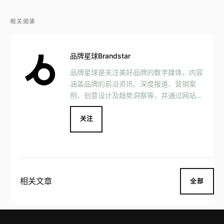
相关阅读
品牌星球Brandstar
品牌星球是关注美好品牌的数字媒体，内容
涵盖品牌的前沿资讯、深度报道、营销案
例、创意设计及趋势洞察等，并通过网站、
社交媒体、Podcast、 MOOK 等媒介形式
与用户互动交流，一同见证美好品牌的发
关注
展。 品牌星球致力于以国际的视野挖掘驱
动美好生活的品牌，更好地将品牌与消费者
连接在一起，成为中国品牌创新的重要推动
者之一。
相关文章
全部