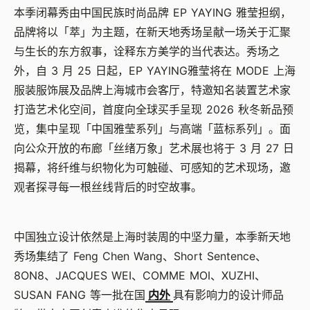
本季闭幕秀由中国民族时尚品牌
EP YAYING
雅莹担纲，
品牌将以「萃」为主题，在新天地秀场呈献一场关于汇聚
与生长的东方叙事，诠释东方美学的当代表达。秀场之
外，自
3
月
25
日起，
EP YAYING
雅莹将在
MODE
上海
服装服饰展及品牌上海城市会客厅，特邀知名装置艺术家
打造艺术化空间，首度向全球买手呈现
2026
秋冬新品预
览，集中呈现「中国雅莹系列」与高端「蓝标系列」。面
向公众开放的布廊「丝绪万象」艺术展也将于
3
月
27
日
揭幕，将纤维与织物化为可触碰、可感知的艺术现场，邀
观者探寻每一根丝线背后的时空故事。
中国独立设计依然是上海时装周的中坚力量，本季新天地
秀场集结了
Feng Chen Wang
、
Short Sentence
、
8ON8
、
JACQUES WEI
、
COMME MOI
、
XUZHI
、
SUSAN FANG
等一批在国
内外
具有影响力的设计师品