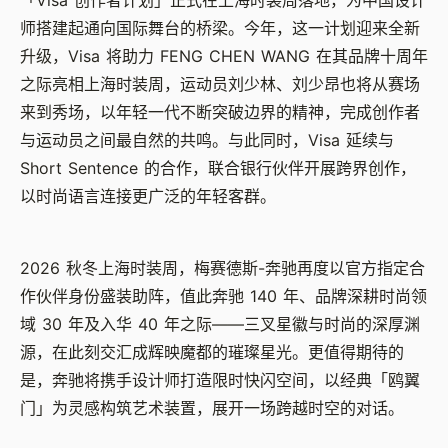
「
Visa
创作者计划」正式在上海时装周落地，为中国设计
师搭建起通向国际舞台的桥梁。今年，这一计划迎来全新
升级，
Visa
将助力
FENG CHEN WANG
在其品牌十周年
之际亮相上海时装周，运动员刘少林、刘少昂也将从赛场
来到秀场，以年轻一代不断突破边界的精神，完成创作者
与运动员之间最自然的共鸣。与此同时，
Visa
延续与
Short Sentence
的合作，联合银行伙伴开展跨界创作，
以时尚语言连接更广泛的年轻客群。
2026
秋冬上海时装周，梅赛德斯
-
奔驰再度以官方指定合
作伙伴身份盛装助阵，值此奔驰
140
年、品牌深耕时尚领
域
30
年及入华
40
年之际
——
三叉星徽与时尚的深厚渊
源，在此刻交汇成辉映魔都的璀璨星光。更值得期待的
是，奔驰将携手设计师打造限时快闪空间，以经典「鸥翼
门」为灵感构筑艺术装置，展开一场跨越时空的对话。