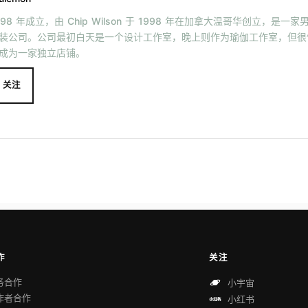
998 年成立，由 Chip Wilson 于 1998 年在加拿大温哥华创立，是
装公司。公司最初白天是一个设计工作室，晚上则作为瑜伽工作室，但很快在 
成为一家独立店铺。
关注
作
关注
务合作
小宇宙
作者合作
小红书