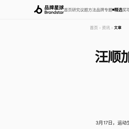
首页
研究
议题
方法
品牌
专题
精选
奖
首页
资讯
›
›
文章
汪顺加
3月17日，运