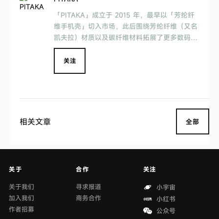
「PITAKA」成立于 2015 年，最早以「芳纶纤
维手机壳」切入市场，此后围绕芳纶纤维（又名
凯夫拉）材质以及碳纤维材料拓展了更多数码科
技产品。
关注
相关文章
全部
关于
合作
关注
关于我们
寻求报道
小宇宙
加入我们
商务合作
小红书
作者招募
公众号